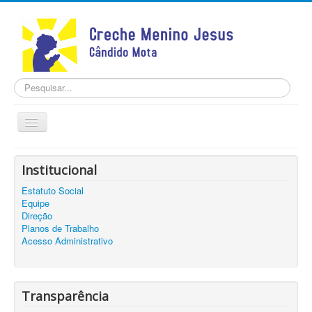
Pesquisar...
Alternar
Navegação
Home
Institucional
INSTITUCIONAL
Estatuto Social
TRANSPARÊNCIA
Equipe
Notícias
Direção
Planos de Trabalho
Contato
Acesso Administrativo
Cadastro
Transparência