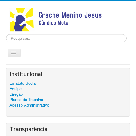
Pesquisar...
Alternar
Navegação
Home
Institucional
INSTITUCIONAL
Estatuto Social
TRANSPARÊNCIA
Equipe
Notícias
Direção
Planos de Trabalho
Contato
Acesso Administrativo
Cadastro
Transparência