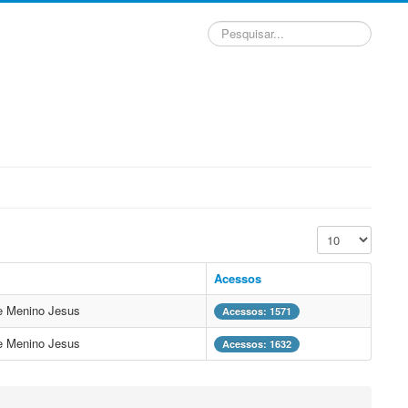
Pesquisar...
Exibir #
Acessos
he Menino Jesus
Acessos: 1571
he Menino Jesus
Acessos: 1632