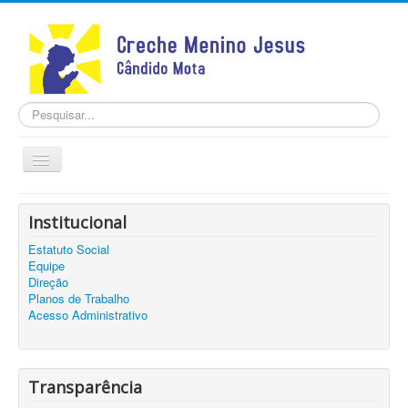
Pesquisar...
Alternar
Navegação
Home
Institucional
INSTITUCIONAL
Estatuto Social
TRANSPARÊNCIA
Equipe
Notícias
Direção
Planos de Trabalho
Contato
Acesso Administrativo
Cadastro
Transparência