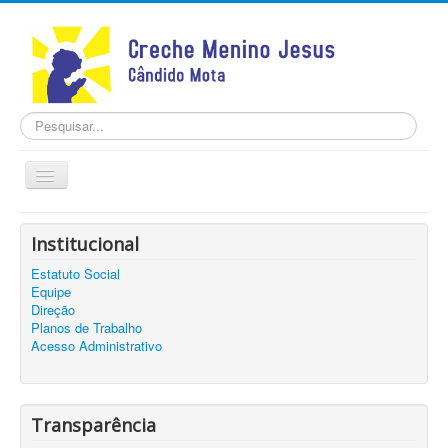
Pesquisar...
Alternar
Navegação
Home
Institucional
INSTITUCIONAL
Estatuto Social
TRANSPARÊNCIA
Equipe
Notícias
Direção
Planos de Trabalho
Contato
Acesso Administrativo
Cadastro
Transparência